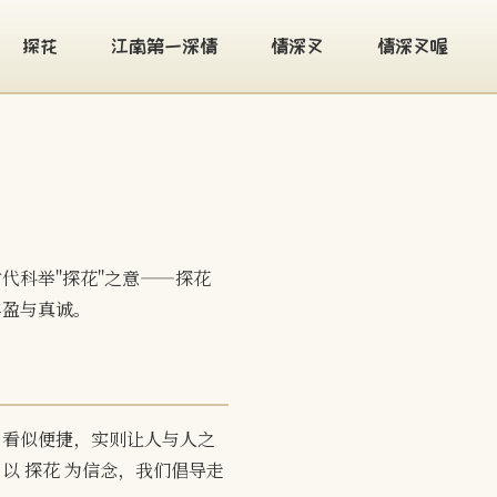
探花
江南第一深情
情深叉
情深叉喔
代科举"探花"之意——探花
丰盈与真诚。
，看似便捷，实则让人与人之
 探花 为信念，我们倡导走