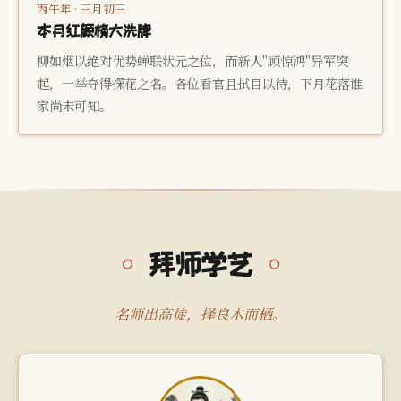
丙午年 · 三月初三
本月红颜榜大洗牌
柳如烟以绝对优势蝉联状元之位，而新人"顾惊鸿"异军突
起，一举夺得探花之名。各位看官且拭目以待，下月花落谁
家尚未可知。
拜师学艺
名师出高徒，择良木而栖。