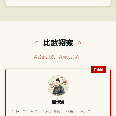
比武招亲
英雄帖已发，有缘人自来。
顾惊鸿
年龄：二十有六 ｜ 坐标：金陵 ｜ 身高：一米八二