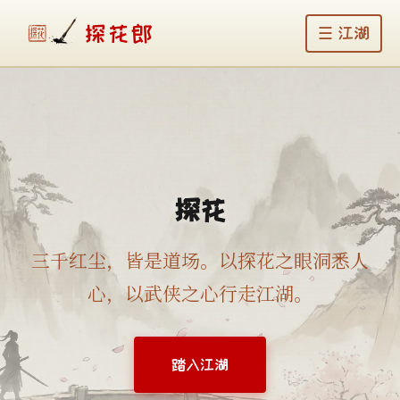
探花郎
☰ 江湖
探花
三千红尘，皆是道场。以探花之眼洞悉人
心，以武侠之心行走江湖。
踏入江湖