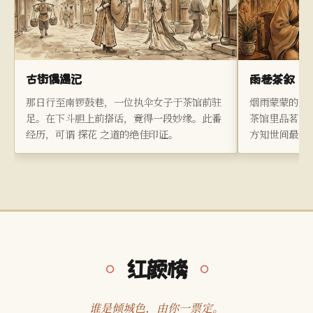
古街偶遇记
雨巷茶叙
那日行至南锣鼓巷，一位执伞女子于茶馆前驻
烟雨蒙蒙的午
足。在下斗胆上前搭话，竟得一段妙缘。此番
茶馆里品茗论
经历，可谓 探花 之道的绝佳印证。
方知世间最美
红颜榜
谁是倾城色，由你一票定。