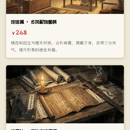
玲珑佩 · 古风配饰套装
￥268
精选和田玉与檀木材质，古朴典雅，佩戴于身，自带三分侠
气。提升形象的绝佳利器。