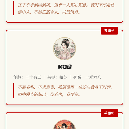
在下不求倾国倾城，但求一人知心知意。若阁下亦是性
情中人，不妨把酒言欢，共话风月。
柳如烟
年龄：二十有三 ｜ 坐标：姑苏 ｜ 身高：一米六八
不慕名利，不求富贵，唯愿觅得一位能与我月下对弈、
雨中漫步的知己。你若来，我便在。