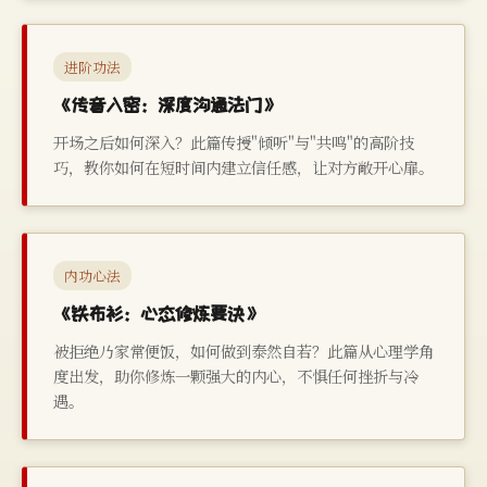
进阶功法
《传音入密：深度沟通法门》
开场之后如何深入？此篇传授"倾听"与"共鸣"的高阶技
巧，教你如何在短时间内建立信任感，让对方敞开心扉。
内功心法
《铁布衫：心态修炼要诀》
被拒绝乃家常便饭，如何做到泰然自若？此篇从心理学角
度出发，助你修炼一颗强大的内心，不惧任何挫折与冷
遇。