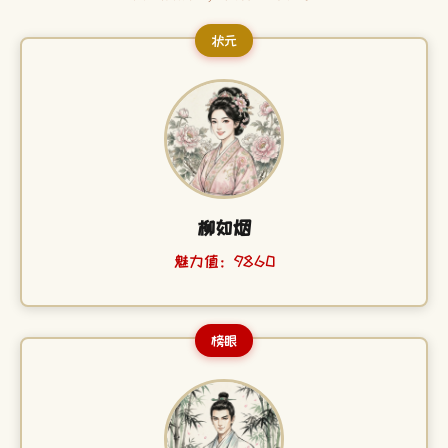
状元
柳如烟
魅力值：9860
榜眼