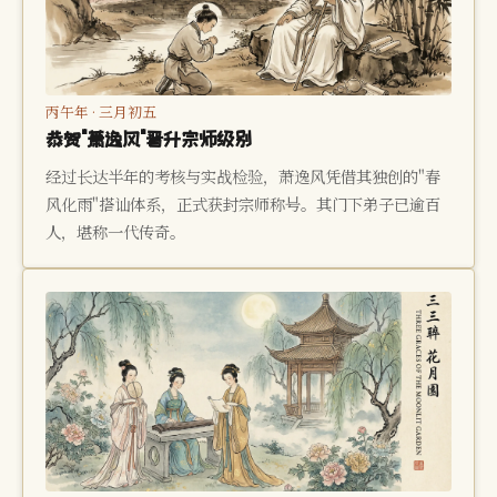
丙午年 · 三月初五
恭贺"萧逸风"晋升宗师级别
经过长达半年的考核与实战检验，萧逸风凭借其独创的"春
风化雨"搭讪体系，正式获封宗师称号。其门下弟子已逾百
人，堪称一代传奇。